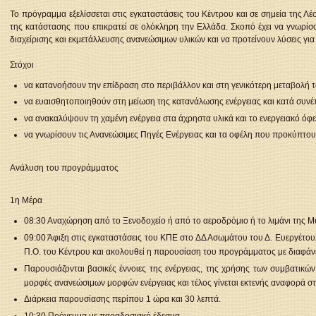
Το πρόγραμμα εξελίσσεται στις εγκαταστάσεις του Κέντρου και σε σημεία της Λ
της κατάστασης που επικρατεί σε ολόκληρη την Ελλάδα. Σκοπό έχει να γνωρίσ
διαχείρισης και εκμετάλλευσης ανανεώσιμων υλικών και να προτείνουν λύσεις για
Στόχοι
να κατανοήσουν την επίδραση στο περιβάλλον και στη γενικότερη μεταβολή 
να ευαισθητοποιηθούν στη μείωση της κατανάλωσης ενέργειας και κατά συν
να ανακαλύψουν τη χαμένη ενέργεια στα άχρηστα υλικά και το ενεργειακό ό
να γνωρίσουν τις Ανανεώσιμες Πηγές Ενέργειας και τα οφέλη που προκύπτου
Ανάλυση του προγράμματος
1η Μέρα
08:30 Αναχώρηση από το Ξενοδοχείο ή από το αεροδρόμιο ή το λιμάνι της Μ
09:00 Άφιξη στις εγκαταστάσεις του ΚΠΕ στο ΔΔ Ασωμάτου του Δ. Ευεργέτουλ
Π.Ο. του Κέντρου και ακολουθεί η παρουσίαση του προγράμματος με διαφάνει
Παρουσιάζονται βασικές έννοιες της ενέργειας, της χρήσης των συμβατικώ
μορφές ανανεώσιμων μορφών ενέργειας και τέλος γίνεται εκτενής αναφορά σ
Διάρκεια παρουσίασης περίπου 1 ώρα και 30 λεπτά.
10:30 Πρόγευμα με παραδοσιακό έδεσμα.