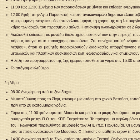
11:00 έως 11:30:Συνέχεια των παρουσιάσεων με Βίντεο και επίδειξη ενεργεια
12:00 Άφιξη στην Αγία Παρασκευή και στο ανακαινισμένο δημοτικό ελαιοτρι
τη «κρυμμένη ενέργεια» μέσα στον ελαιοπυρήνα, τη χρήση της στη λειτουργί
κτίριο των αρχών του περασμένου αιώνα. Η επίσκεψη ολοκληρώνεται σε 2 ώρ
Ακολουθεί επίσκεψη σε μονάδα διαλυτηρίου αυτοκινήτων στην περιοχή της Λ
πόρους και για αυτό επαναχρησιμοποιούνται. Στη συνέχεια κατευθυνόμασ
Λέσβου», όπου οι μαθητές παρακολουθούν διαδικασίες απορρύπανσης αυ
μεταλλικών και πλαστικών συσκευασιών κλπ, φωτογραφίζουν και σημειώνουν
Η λήξη του προγράμματος της 1ης ημέρας τοποθετείται γύρω στις 15:30 οπότ
Το απόγευμα ελεύθερο.
2η Μέρα
08:30 Αναχώρηση από το ξενοδοχείο.
Με κατεύθυνση προς το Σίγρι, κάνουμε μια στάση στο χωριό Βατούσα, τοποθ
πριν από 20 εκατομμύρια χρόνια.
Γύρω στις 11:00 φτάνουμε στο Μουσείο και μετά από μικρή ξεκούραση οι 
συνεργασία με την Π.Ο. του ΚΠΕ Ευεργέτουλα. Το πρόγραμμα περιλαμβάνει επ
του Γεωλογικού παρελθόντος με μορφές των ΑΠΕ (π.χ. Γεωθερμία). Οι μαθ
από τα πεδία ανασκαφών του Μουσείου Φ.Ι. Επίσης οι μαθητές έχουν τη δυν
14:30 Αναχώρηση από το Σίγρι, στάση στο φράγμα Ερεσού, ξενάγηση και φω