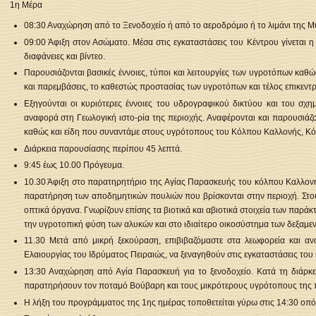
1η Μέρα
08:30 Αναχώρηση από το Ξενοδοχείο ή από το αεροδρόμιο ή το λιμάνι της Μ
09:00 Άφιξη στον Ασώματο. Μέσα στις εγκαταστάσεις του Κέντρου γίνεται
διαφάνειες και βίντεο.
Παρουσιάζονται βασικές έννοιες, τύποι και λειτουργίες των υγροτόπων κα
και παρεμβάσεις, το καθεστώς προστασίας των υγροτόπων και τέλος επικεν
Εξηγούνται οι κυριότερες έννοιες του υδρογραφικού δικτύου και του σχ
αναφορά στη Γεωλογική ιστο-ρία της περιοχής. Αναφέρονται και παρουσιάζο
καθώς και είδη που συναντάμε στους υγρότοπους του Κόλπου Καλλονής, Κό
Διάρκεια παρουσίασης περίπου 45 λεπτά.
9:45 έως 10.00 Πρόγευμα.
10.30 Άφιξη στο παρατηρητήριο της Αγίας Παρασκευής του κόλπου Καλλονής
παρατήρηση των αποδημητικών πουλιών που βρίσκονται στην περιοχή. Στους μ
οπτικά όργανα. Γνωρίζουν επίσης τα βιοτικά και αβιοτικά στοιχεία των παρ
την υγροτοπική φύση των αλυκών και στο ιδιαίτερο οικοσύστημα των δεξαμεν
11.30 Μετά από μικρή ξεκούραση, επιβιβαζόμαστε στα λεωφορεία και α
Ελαιουργίας του Ιδρύματος Πειραιώς, να ξεναγηθούν στις εγκαταστάσεις του κ
13:30 Αναχώρηση από Αγία Παρασκευή για το ξενοδοχείο. Κατά τη διάρκε
παρατηρήσουν τον ποταμό Βούβαρη και τους μικρότερους υγρότοπους της 
Η λήξη του προγράμματος της 1ης ημέρας τοποθετείται γύρω στις 14:30 οπότ