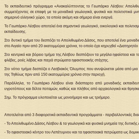
Το εκπαιδευτικό πρόγραμμα «Ανακαλύπτοντας το Γεωπάρκο Λέσβου: Απολιθω
συμμετέχοντες σε επαφή με τα μοναδικά γεωλογικά, φυσικά και πολιτιστικά μ
σημερινό ελληνικό χώρο, τα οποία ακόμη και σήμερα είναι ενεργά.
Το Γεωπάρκο Λέσβου αποτελεί ένα σημαντικό γεωλογικό, οικολογικό και πολιτι
εκπαίδευσης.
Στο δυτικό τμήμα του δεσπόζει το Απολιθωμένο Δάσος, που αποτελεί ένα μοναδι
στο Αιγαίο πριν από 20 εκατομμύρια χρόνια, το οποίο έχει κηρυχθεί «Διατηρ
Στο κεντρικό και βόρειο τμήμα της Λέσβου δεσπόζουν τα μεγάλα ηφαίστεια και
φλέβες, ροές λάβας και παχιά στρώματα ηφαιστειακής στάχτης.
Στο νότιο τμήμα δεσπόζει ο Λεσβιακός Όλυμπος που ανυψώνεται μέσα από μια
της Τηθύως πριν από 150 εκατομμύρια χρόνια στην περιοχή.
Παράλληλα, το Γεωπάρκο Λέσβου είναι διάσπαρτο από μοναδικής εκπαιδευτ
υγροτόπους και δέλτα ποταμών, καθώς και πλήθος από αρχαιολογικά και θρησκευ
Σημ. Το πρόγραμμα υλοποιείται ως μονοήμερο και ως τριήμερο.
Αποτελείται από 3 διαφορετικά εκπαιδευτικά προγράμματα - περιβαλλοντικές δια
- Το Απολιθωμένο Δάσος Λέσβου & τα γεωλογικά και φυσικά μνημεία της δυτικής
- Το ηφαιστειακό κέντρο του Λεπέτυμνου και τα ηφαιστειακά πετρώματα ως δομικ