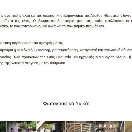
ικής ανάπτυξης αλλά και της πολιτιστικής κληρονομιάς της Λέσβου. Θεματικοί άξον
ροϊόντα της ελιάς. Οι βιωματικές δραστηριότητες στις οποίες εμπλέκονται οι
υσικό, το κοινωνικοοικονομικό αλλά και το πολιτισμικό περιβάλλον.
υνοπτική παρουσίαση του προγράμματος
άργυροι ή Μυλέλια ή Αχλαδερή), για παρατήρηση, καταγραφή και αξιολογική σύνδε
γασίας των προϊόντων της ελιάς (Μουσείο βιομηχανικής ελαιουργίας Λέσβου ή
ης της ελαιοκαλλιέργειας με τον άνθρωπο.
Φωτογραφικό Υλικό: