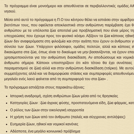
Το πρόγραμμα είναι μονοήμερο και απευθύνεται σε περιβαλλοντικές ομάδες Α/
νησιού.
Μέσα από αυτό το πρόγραμμα η Π.Ο του κέντρου θέλει να εστιάσει στην αμφίδ
βιοτόπων τους, που οφείλεται αποκλειστικά στην ανθρώπινη παρέμβαση έχει θ
ανθρώπου με τα υπόλοιπα ζώα αποτελεί μια προβληματική που είναι μέρος της
υποχρεώσεις που έχουμε προς τον φυσικό κόσμο. Αξίζουν τα ζώα κάποιας ηθική
ζώων δεν αναφερόμαστε στη φιλοζωία και στην αγάπη που έχουν οι άνθρωποι για 
σύνολο των ζώων. Υπάρχουν φιλόσοφοι, ομάδες πολιτών, αλλά και κάποιες ε
δικαιώματα στα ζώα, όπως είναι το δικαίωμα να μην βασανίζονται, να έχουν επα
χρησιμοποιούνται για την ανθρώπινη διασκέδαση. Αν αποδώσουμε και νομικά (
άνθρωπο σήμερα. Κάποιοι υποστηρίζουν ότι κάτι τέτοιο θα έχει συνέπειες 
πειραματισμού σε ζώα) αλλά και στην ανθρώπινη διασκέδαση (τσίρκο). Με αυτο
συμμετέχοντες αλλά και να διαμορφώσει στάσεις και συμπεριφορές απευθυνόμενη
μεγαλείο ενός λαού φαίνεται από τη συμπεριφορά του στα ζώα» .
Το πρόγραμμα εστιάζεται στους παρακάτω άξονες:
Ιστορική αναδρομή, σχέση ανθρώπων ζώων μέσα από τις θρησκείες
Κατηγορίες ζώων : ζώα άγριας φύσης, προστατευόμενα είδη, ζώα φάρμας, κατο
Ο ρόλος των ζώων στην οικολογική ισορροπία
Η χρήση των ζώων από τον άνθρωπο (παλιές και σύγχρονες αντιλήψεις)
Ευημερία ζώων, ηθικοί και νομικοί κανόνες
Αδέσποτα, ένα μεγάλο κοινωνικό πρόβλημα